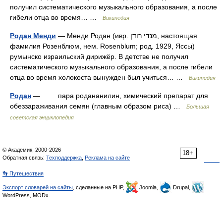
получил систематического музыкального образования, а после
гибели отца во время… …
Википедия
Родан Менди
— Менди Родан (ивр. מנדי רודן‎, настоящая
фамилия Розенблюм, нем. Rosenblum; род. 1929, Яссы)
румынско израильский дирижёр. В детстве не получил
систематического музыкального образования, а после гибели
отца во время холокоста вынужден был учиться… …
Википедия
Родан
— пара родананилин, химический препарат для
обеззараживания семян (главным образом риса) …
Большая
советская энциклопедия
© Академик, 2000-2026
18+
Обратная связь:
Техподдержка
,
Реклама на сайте
👣 Путешествия
Экспорт словарей на сайты
, сделанные на PHP,
Joomla,
Drupal,
WordPress, MODx.