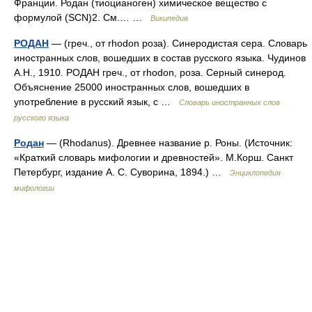
Франции. Родан (тиоцианоген) химическое вещество с
формулой (SCN)2. См.… …
Википедия
РОДАН
— (греч., от rhodon роза). Синеродистая сера. Словарь
иностранных слов, вошедших в состав русского языка. Чудинов
А.Н., 1910. РОДАН греч., от rhodon, роза. Серный синерод.
Объяснение 25000 иностранных слов, вошедших в
употребление в русский язык, с …
Словарь иностранных слов
русского языка
Родан
— (Rhodanus). Древнее название р. Роны. (Источник:
«Краткий словарь мифологии и древностей». М.Корш. Санкт
Петербург, издание А. С. Суворина, 1894.) …
Энциклопедия
мифологии