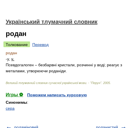
Український тлумачний словник
родан
Толкование
Перевод
родан
-у,
ч.
Псевдогалоген – безбарвні кристали, розчинні у воді; реагує з
металами, утворюючи роданіди.
Великий тлумачний словник сучасної української мови. - "Перун"
.
2005
.
Игры ⚽
Поможем написать курсовую
Синонимы
:
сера
родаміновий
роданистий