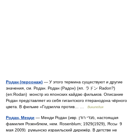
Родан (персонаж)
— У этого термина существуют и другие
значения, см. Родан. Родан (Радон) (яп. ラドン Radon?)
(en:Rodan) монстр из японских кайдзю фильмов. Описание
Родан представляет из себя гигантского птеранодона чёрного
цвета. В фильме «Годзилла против… …
Википедия
Родан, Менди
— Менди Родан (ивр. מנדי רודן‎, настоящая
фамилия Розенблюм, нем. Rosenblum; 1929(1929), Яссы 9
мая 2009) румынско израильский дирижёр. В детстве не