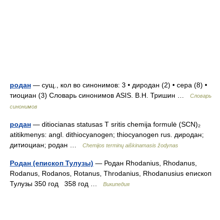
родан
— сущ., кол во синонимов: 3 • диродан (2) • сера (8) •
тиоциан (3) Словарь синонимов ASIS. В.Н. Тришин …
Словарь
синонимов
родан
— ditiocianas statusas T sritis chemija formulė (SCN)₂
atitikmenys: angl. dithiocyanogen; thiocyanogen rus. диродан;
дитиоциан; родан …
Chemijos terminų aiškinamasis žodynas
Родан (епископ Тулузы)
— Родан Rhodanius, Rhodanus,
Rodanus, Rodanos, Rotanus, Throdanius, Rhodanusius епископ
Тулузы 350 год 358 год …
Википедия